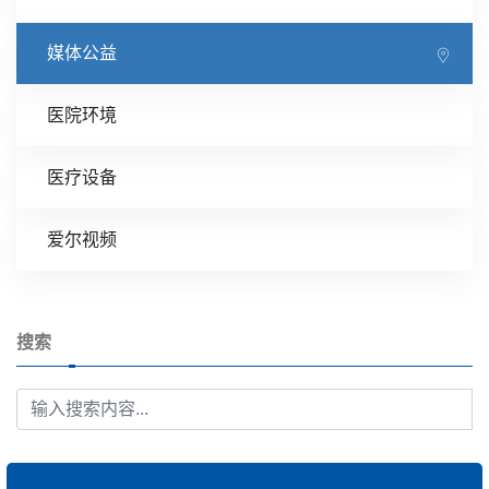
媒体公益
医院环境
医疗设备
爱尔视频
搜索