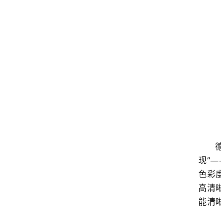
现”
色彩
高清
能清