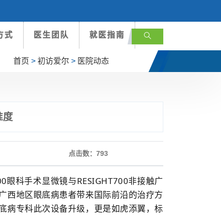
方式
医生团队
就医指南
首页
>
初访爱尔
>
医院动态
准度
点击数：
793
眼科手术显微镜与RESIGHT700非接触广
广西地区眼底病患者带来国际前沿的治疗方
底病专科此次设备升级，更是如虎添翼，标