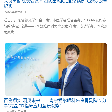
朱良勇副院长受邀率团队出席ICL复杂病例思辨沙龙全
纪实
2025年12月05日
近日，广东省视光学学会、南宁市医学会联合主办，STAAR公司参
与的“点‘晶’论道——ICL疑难病例思辨沙龙”在南宁成功举办。本次沙
龙聚焦...
百例翔实·洞见未来——南宁爱尔眼科朱良勇副院长分
享“龙晶PR临床应用全景观察”
2025年11月28日