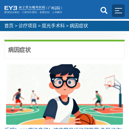
首页
>
诊疗项目
>
屈光手术科
>
病因症状
病因症状