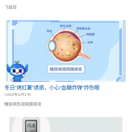
飞蚊症
冬日“烤红薯”诱惑，小心“血糖炸弹”炸伤眼
2025年01月17日
糖尿病性视网膜病变