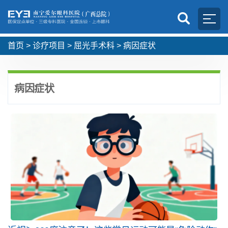
首页
>
诊疗项目
>
屈光手术科
>
病因症状
病因症状