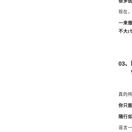
很多
现在
一来
不大(
03
你
真的
你只
隔行
谣言