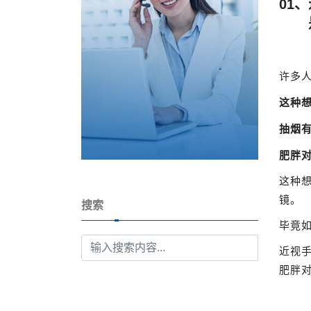
01
是
许多
这种
抽烟
肥胖
这种
镜。
搜索
毕竟
近视
肥胖