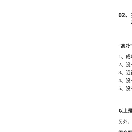
02
都
“高
1、成
2、
3、
4、
5、
以上
另外