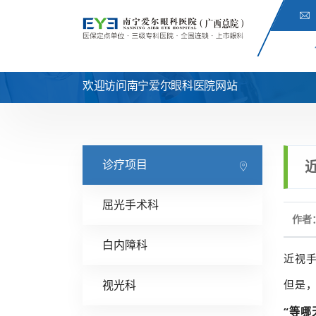
欢迎访问南宁爱尔眼科医院网站
诊疗项目
屈光手术科
作者
白内障科
近视
但是
视光科
“等