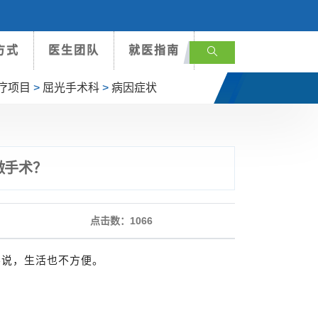
方式
医生团队
就医指南
疗项目
>
屈光手术科
>
病因症状
做手术？
点击数：
1066
不说，生活也不方便。