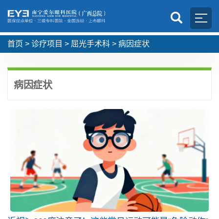
首页
>
诊疗项目
>
屈光手术科
>
病因症状
病因症状