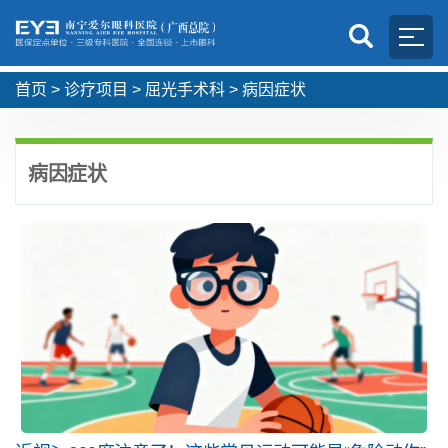
首页
>
诊疗项目
>
屈光手术科
>
病因症状
病因症状